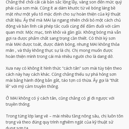
Chẳng thể chối cãi cái bản sắc lộng lẫy, vàng son đến mức quý
phái của sơn mài. Cũng ít ai dám khước từ vẻ bóng láng bề
mặt như một yếu tố mặc định cho sự hoàn thiện của kỹ thuật
chất liệu. Ấy thế mà MAI lại ngang nhiên chối bỏ một cách chủ
động và bản lĩnh cái phép tắc cuối cùng để đắm đuối với cảm
quan mới: Mộc mạc, tinh khôi và gần gũi. Không bóng mà vẫn
gợi ra được phẩm chất sang trọng cần thiết. Có thời kỳ sơn
mài MAI được toát, được đánh bóng, nhưng MAI không thỏa
mãn , và thấy không thực sự là chị. Chị mong muốn được
hoàn thiện mình trong cái mà nhiều người cho là dang dở.
Xưa nay có không ít hình thức “cách tân” sơn mài tùy tiện theo
cách này hay cách khác. Cũng chẳng thiếu sự phá hỏng sơn
mài bằng hành động bẳn gắt, táo tợn có thừa. Ấy gọi là “thất
lễ” với mỹ cảm truyền thống.
Ở MAI không có ý cách tân, cũng chẳng có gì đi ngược với
truyền thống.
Trong từng lớp lang vẽ – mài nhiều tầng nông sâu, chị luôn tôn
trọng và theo đúng quy trình nghiêm ngặt của kỹ thuật sử
dụng sơn ta.