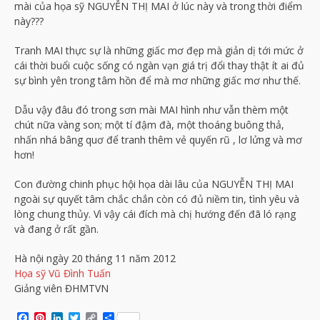
mài của họa sỹ NGUYỄN THỊ MAI ở lúc này và trong thời điểm
này???
Tranh MAI thực sự là những giấc mơ đẹp mà giản dị tới mức ở
cái thời buổi cuộc sống có ngàn vạn giá trị đổi thay thật ít ai đủ
sự bình yên trong tâm hồn để mà mơ những giấc mơ như thế.
Dẫu vậy đâu đó trong sơn mài MAI hình như vẫn thèm một
chút nữa vàng son; một tí đậm đà, một thoáng buông thả,
nhấn nhá bâng quơ để tranh thêm vẻ quyến rũ , lơ lửng và mơ
hơn!
Con đường chinh phục hội họa dài lâu của NGUYỄN THỊ MAI
ngoài sự quyết tâm chắc chắn còn có đủ niềm tin, tình yêu và
lòng chung thủy. Vì vậy cái đích mà chị hướng đến đã ló rạng
và đang ở rất gần.
Hà nội ngày 20 tháng 11 năm 2012
Họa sỹ Vũ Đình Tuấn
Giảng viên ĐHMTVN
Facebook
Pinterest
LinkedIn
Twitter
Copy
Share