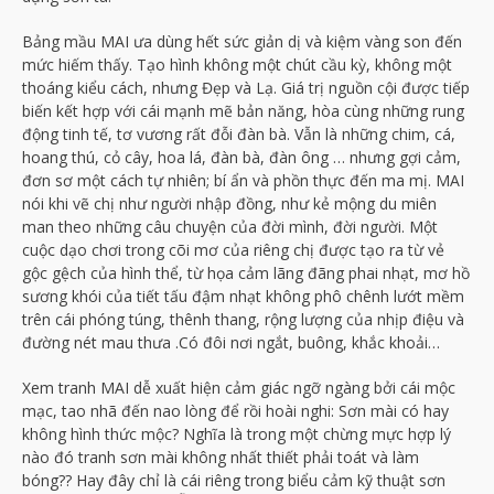
Bảng mầu MAI ưa dùng hết sức giản dị và kiệm vàng son đến
mức hiếm thấy. Tạo hình không một chút cầu kỳ, không một
thoáng kiểu cách, nhưng Đẹp và Lạ. Giá trị nguồn cội được tiếp
biến kết hợp với cái mạnh mẽ bản năng, hòa cùng những rung
động tinh tế, tơ vương rất đỗi đàn bà. Vẫn là những chim, cá,
hoang thú, cỏ cây, hoa lá, đàn bà, đàn ông … nhưng gợi cảm,
đơn sơ một cách tự nhiên; bí ẩn và phồn thực đến ma mị. MAI
nói khi vẽ chị như người nhập đồng, như kẻ mộng du miên
man theo những câu chuyện của đời mình, đời người. Một
cuộc dạo chơi trong cõi mơ của riêng chị được tạo ra từ vẻ
gộc gệch của hình thể, từ họa cảm lãng đãng phai nhạt, mơ hồ
sương khói của tiết tấu đậm nhạt không phô chênh lướt mềm
trên cái phóng túng, thênh thang, rộng lượng của nhịp điệu và
đường nét mau thưa .Có đôi nơi ngắt, buông, khắc khoải…
Xem tranh MAI dễ xuất hiện cảm giác ngỡ ngàng bởi cái mộc
mạc, tao nhã đến nao lòng để rồi hoài nghi: Sơn mài có hay
không hình thức mộc? Nghĩa là trong một chừng mực hợp lý
nào đó tranh sơn mài không nhất thiết phải toát và làm
bóng?? Hay đây chỉ là cái riêng trong biểu cảm kỹ thuật sơn