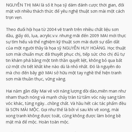
NGUYỄN THỊ MAI là số ít họa sỹ dám đánh cược thời gian, đối
mặt với nhiều thách thức để yêu nghệ thuật sơn mài một cách
trọn vẹn.
Theo đuổi hội họa từ 2004 vẽ tranh trên nhiều chất liệu sơn
dầu, giấy dó, lụa, acrylic.v.v. nhưng mãi đến 2009 MAI mới thực
sự tìm hiểu và thể nghiệm kỹ thuật sơn mài dưới sự dẫn dắt
của một người thầy là họa sỹ NGUYỄN HUY HOÀNG. Học thuật
sơn mài chuẩn mực đã thuyết phục chị, tiếp sức cho chị đủ tự
tin khám phá bằng một tinh thần quyết liệt, không bỏ qua bất
cứ một chi tiết khắt khe nào dù là nhỏ nhất. Đó là nguyên do
mà cho đến bây giờ MAI sở hữu một tay nghề thể hiện tranh
sơn mài thuần thục, vững vàng.
Hai năm gần đây Mai vẽ với năng lượng dồi dào,miên man như
nham thạch nóng và mạnh chảy tràn từ tấm vóc này sang tấm
vóc khác, từng ngày…chồng chất. Và hầu hết các tác phẩm đều
là SƠN MÀI MỘC. Gọi như thế là bởi vì sau khi vẽ xong, mài
xong tranh không được toát, cũng không được làm bóng bề
mặt mà để mộc. Hoàn toàn mộc.